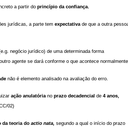
ncreto a partir do
princípio da confiança.
ões jurídicas, a parte tem
expectativa
de que a outra pesso
(e.g. negócio jurídico) de uma determinada forma
 outro agente se dará conforme o que acontece normalmente
ade
não é elemento analisado na avaliação do erro.
juizar
ação anulatória
no
prazo decadencial
de
4 anos,
, CC/02)
o da teoria do
actio nata,
segundo a qual o início do prazo