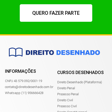
QUERO FAZER PARTE
INFORMAÇÕES
CURSOS DESENHADOS
CNPJ 43.579.092/0001-19
Direito Desenhado (Plataforma)
contato@direitodesenhado.com.br
Direito Penal
Whatsapp (11) 956666428
Processo Penal
Direito Civil
Processo Civil