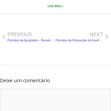
LEIA MAIS »
PREVIOUS
NEXT
Princípio da Igualdade – Resumo Completo
Princípio da Presunção de Inocência (art. 5°, LVII, CF) – Resumo Completo
Deixe um comentário