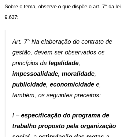
Sobre o tema, observe o que dispõe o art. 7° da lei
9.637:
Art. 7° Na elaboração do contrato de
gestão, devem ser observados os
princípios da
legalidade
,
impessoalidade
,
moralidade
,
publicidade
,
economicidade
e,
também, os seguintes preceitos:
I –
especificação do programa de
trabalho proposto pela organização
social
, a
estipulação das metas
a