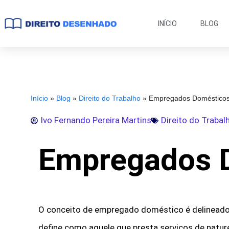
INÍCIO
BLOG
Início
»
Blog
»
Direito do Trabalho
»
Empregados Doméstico
Ivo Fernando Pereira Martins
Direito do Trabal
Empregados 
O conceito de empregado doméstico é delineado 
define como aquele que presta serviços de natur