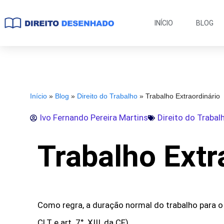
INÍCIO
BLOG
Início
»
Blog
»
Direito do Trabalho
»
Trabalho Extraordinário
Ivo Fernando Pereira Martins
Direito do Trabal
Trabalho Extr
Como regra, a duração normal do trabalho para o
CLT e art. 7°, XIII, da CF).