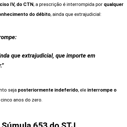
nciso IV, do CTN
, a prescrição é interrompida por
qualquer
onhecimento do débito
, ainda que extrajudicial:
rrompe:
inda que extrajudicial, que importe em
.”
nto seja
posteriormente indeferido
, ele
interrompe o
 cinco anos do zero.
 Súmula 653 do STJ